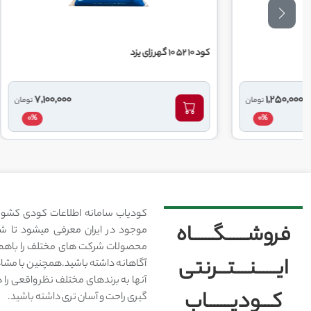
کود 10 52 10 گهر زای یزد
کود 20 20 20 گهر زای یزد
7,100,000
تومان
0%
کودیاب سامانه اطلاعات کودی کشور
فروشــــــگــــــاه
موجود در ایران معرفی میشود تا شما
محصولات شرکت های مختلف را باهم 
ایــــــنــــتـــرنتی
آگاهانه داشته باشید.همچنین با مشا
آنها به برندهای مختلف نظر واقعی را 
کـــودیـــــــاب
گیری راحت و آسان تری داشته باشید.