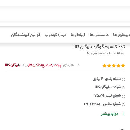
 بیماری ها
دانستنی ها
ارتباط با ما
درباره کودیاب
قوانین فروشندگان
کود کلسیم گوگرد بازرگان کالا
Bazargankala Ca Ts Fertilizer
دسته بندی :
پرمصرف مایع(ماکروها)
برند :
بازرگان کالا
بسته بندی : 4 لیتری
شرکت :بازرگان کالا
شماره ثبت : 75871
شماره تماس : 42554-021
موارد بیشتر