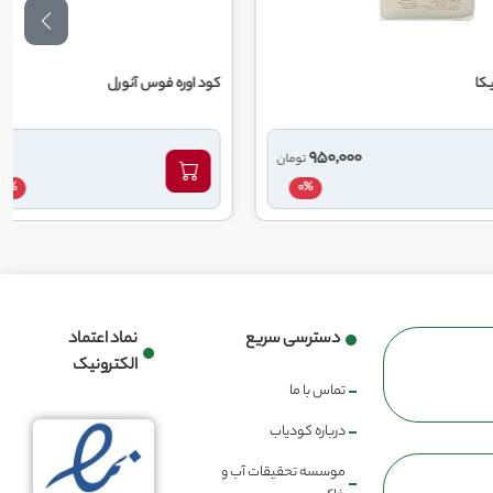
کود اوره فوس آنورل
22,000,000
950,000
تومان
تومان
23,540,000
7%
0%
دسترسی سریع
نماد اعتماد
الکترونیک
تماس با ما
درباره کودیاب
موسسه تحقیقات آب و