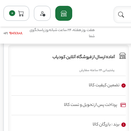
0
خانه
فروشگاه
پرمصرف مایع(ماکروها)
کود کلسیم گوگرد بازرگان کالا
هفت روز هفته، 24 ساعت شبانه‌روز پاسخگوی
021
91017808
شما
آماده ارسال از فروشگاه آنلاین کودیاب
پشتیبانی 24 ساعته سفارش
تضمین کیفیت کالا
پرداخت پس از تحویل و تست کالا
برند : بازرگان کالا