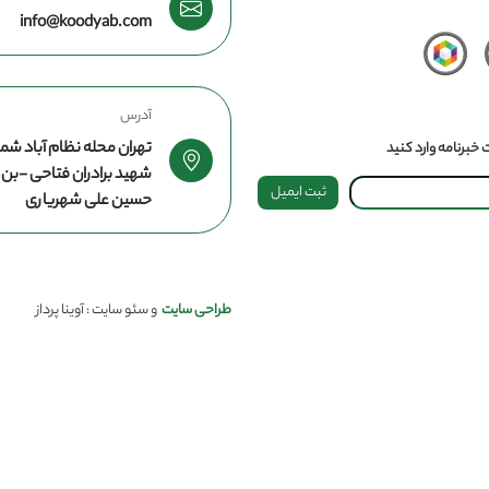
info@koodyab.com
آدرس
تهران محله نظام آباد شما
خبرنامه وارد کنید
شهید برادران فتاحی -ب
ثبت ایمیل
حسین علی شهریاری
طراحی سایت
و سئو سایت : آوینا پرداز