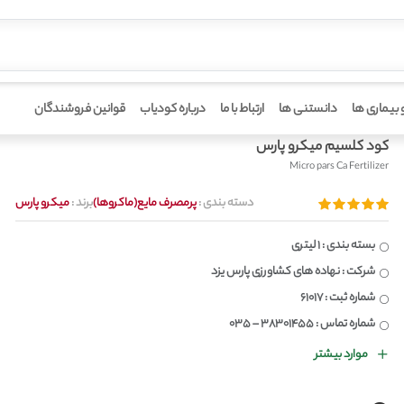
 بیماری ها
دانستنی ها
ارتباط با ما
درباره کودیاب
قوانین فروشندگان
کود کلسیم میکرو پارس
Micro pars Ca Fertilizer
دسته بندی :
پرمصرف مایع(ماکروها)
برند :
میکرو پارس
بسته بندی : 1 لیتری
شرکت : نهاده های کشاورزی پارس یزد
شماره ثبت : 61017
شماره تماس : 38301455 – 035
موارد بیشتر