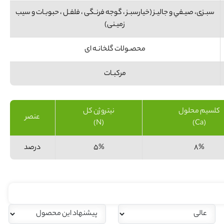
سبـزی، صیـفي و جالیـز (خیارسبـز ، گوجه فرنـگی ، فلفـل ، حبوبـات و سیب
زمیـنی)
محصـولات گلخانـه ای
مرکبـات
کلسیم محلول
نیتروژن کل
عنصر
(N)
(Ca)
8%
5%
درصد