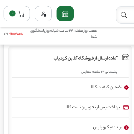
0
خانه
فروشگاه
پرمصرف مایع(ماکروها)
کود کلسیم میکرو پارس
هفت روز هفته، 24 ساعت شبانه‌روز پاسخگوی
021
91017808
شما
آماده ارسال از فروشگاه آنلاین کودیاب
پشتیبانی 24 ساعته سفارش
تضمین کیفیت کالا
پرداخت پس از تحویل و تست کالا
برند : میکرو پارس