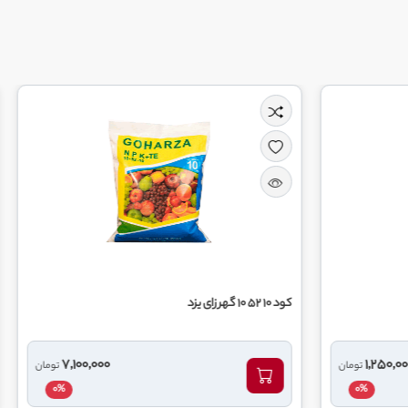
کود 20 20 20 گهر زای یزد
7,100,000
تومان
0%