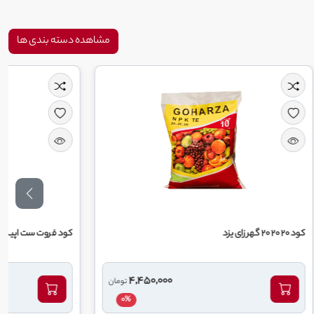
مشاهده دسته بندی ها
کود فروت ست اپیکا
950,000
4,450,000
تومان
تومان
0%
0%