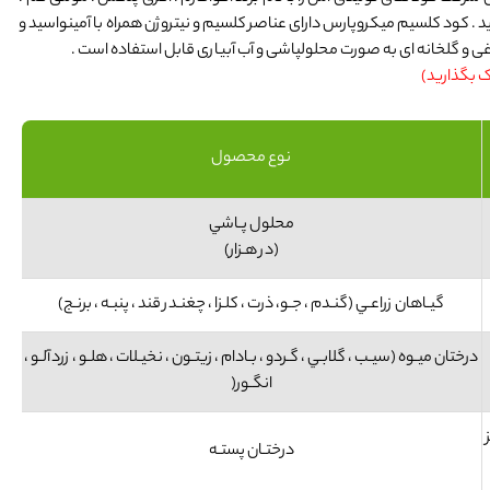
ید . کود کلسیم میکروپارس دارای عناصر کلسیم و نیتروژن همراه با آمینواسید و
اغی و گلخانه ای به صورت محلولپاشی و آب آبیاری قابل استفاده است .
اک بگذارید)
نوع محصول
محلول پـاشي
(در هـزار)
گیـاهان زراعـي (گنـدم ، جـو، ذرت ، کلـزا ، چغنـدر قند ، پنبـه ، برنـج)
درختان میـوه (سیـب ، گلابـي ، گـردو ، بـادام ، زیتـون ، نخیـلات ، هلـو ، زردآلـو ،
انگـور(
غز
درختـان پستـه