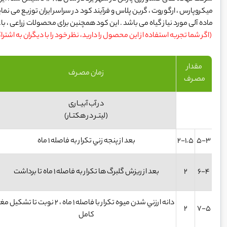
میکروپارس ، ارگوروت ، گرین پلاس و فرآیند کود در سراسر ایران توزیع می نما
ماده آلی مورد نیاز گیاه می باشد . این کود همچنین برای محصولات زراعی ، ب
(اگر شما تجربه استفاده از این محصول را دارید، نظر خود را با دیگران به اشتر
مقدار
زمان مصـرف
مصـرف
در آب آبیـاری
(لیتـر در هکتـار)
5-3
2-1.5
بعد از پنجه زني تکرار به فاصله 1 ماه
6-4
2
بعد از ریزش گلبرگ ها تکرار به فاصله 1 ماه تا برداشت
دانه ارزني شدن میوه تکرار با فاصله 1 ماه ، 2 نوبت تا تشکیل م
2
7-5
کامل