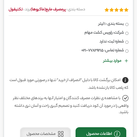
دسته بندی :
پرمصرف مایع(ماکروها)
برند :
تکنیفول
بسته بندی : 1 لیتر
شرکت: راویس کشت مهام
شماره ثبت: ندارد
شماره تماس: 77829215-021
موارد بیشتر
امکان برگشت کالا با دلیل "انصراف از خرید" تنها در صورتی مورد قبول است
که پلمب کالا باز نشده باشد.
با مشاهده ی نظرات مصرف کنندگان و امتیاز آنها به برندهای مختلف نظر
واقعی را در مورد آن کود دریافت کنید و تصمیم گیری راحت و آسان تری داشته
باشید.
اطلاعات محصول
مشخصات محصول