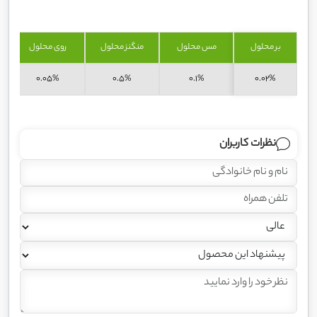
بر محلول
مس محلول
منگنز محلول
روی محلول
0.05%
0.5%
0.1%
0.02%
نظرات کاربران