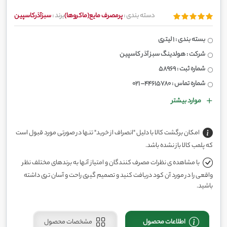
دسته بندی :
پرمصرف مایع(ماکروها)
برند :
سبزآذرکاسپین
بسته بندی : 1 لیتری
شرکت : هولدینگ سبز آذر کاسپین
شماره ثبت : 58969
شماره تماس : 44615780– 021
موارد بیشتر
امکان برگشت کالا با دلیل "انصراف از خرید" تنها در صورتی مورد قبول است
که پلمب کالا باز نشده باشد.
با مشاهده ی نظرات مصرف کنندگان و امتیاز آنها به برندهای مختلف نظر
واقعی را در مورد آن کود دریافت کنید و تصمیم گیری راحت و آسان تری داشته
باشید.
اطلاعات محصول
مشخصات محصول