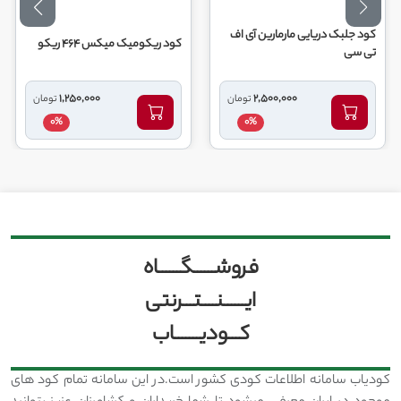
کود جلبک دریایی مارمارین آی اف
کود ریکومیک میکس 464 ریکو
کود 10 52 
تی سی
1,250,000
2,500,000
تومان
تومان
0%
0%
فروشــــــگــــــاه
ایــــــنــــتـــرنتی
کـــودیـــــــاب
کودیاب سامانه اطلاعات کودی کشور است.در این سامانه تمام کود های