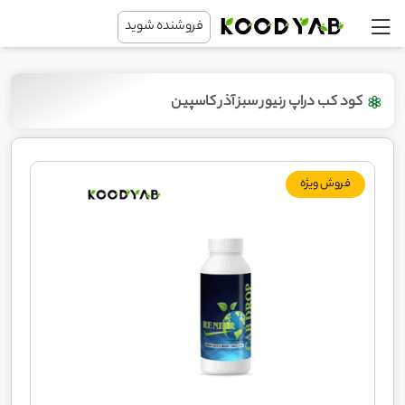
فروشنده شوید
کود کب دراپ رنیور سبز آذر کاسپین
فروش ویژه