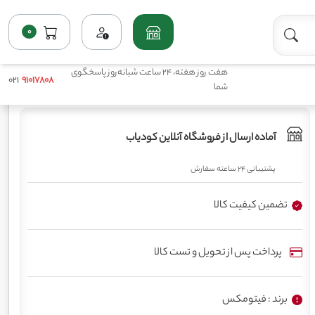
0
خانه
فروشگاه
پرمصرف مایع(ماکروها)
کود پتاسیم فیتومکس
هفت روز هفته، 24 ساعت شبانه‌روز پاسخگوی
021
91017808
شما
آماده ارسال از فروشگاه آنلاین کودیاب
پشتیبانی 24 ساعته سفارش
تضمین کیفیت کالا
پرداخت پس از تحویل و تست کالا
برند : فیتومکس