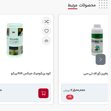
محصولات
مرتبط
کود ریکومیک میکس 464 ریکو
کود 10 52 10 گهر زای یزد
1,250,000
تومان
تومان
0%
0%