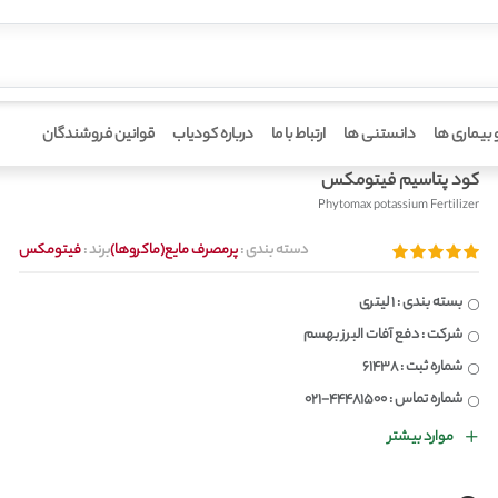
 بیماری ها
دانستنی ها
ارتباط با ما
درباره کودیاب
قوانین فروشندگان
کود پتاسیم فیتومکس
Phytomax potassium Fertilizer
دسته بندی :
پرمصرف مایع(ماکروها)
برند :
فیتومکس
بسته بندی : 1 لیتری
شرکت : دفع آفات البرز بهسم
شماره ثبت : 61438
شماره تماس : 44481500-021
موارد بیشتر