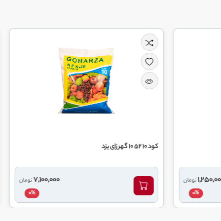
کود 20 20 20 گهر زای یزد
7,100,000
تومان
0%