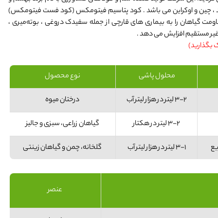
 هند ، چین و اوکراین می باشد . کود پتاسیم فیتومکس (کود فست فیتومکس)
اومت گیاهان را به بیماری‌ های قارچی از جمله سفیدک دروغی ، بوته‌میری ،
یر مستقیم افزایش می‌ دهد .
ک بگذارید)
محلول پاشی
نوع محصول
3-2 لیتر در هزار لیتر آب
درختان میوه
3-2 لیتر در هکتار
گیاهان زراعی، سبزی و جالیز
3-1 لیتر در هزار لیتر آب
گلخانه، چمن و گیاهان زینتی
عنصر