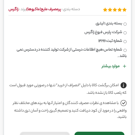
دسته بندی :
پرمصرف مایع(ماکروها)
برند :
زاگرس
بسته بندی 1 لیتری
شرکت: پارس فروغ زاگرس
شماره ثبت:14196
شماره تماس:هیچ اطلاعات درستی از شرکت تولید کننده در دسترس نمی
باشد۔
موارد بیشتر
امکان برگشت کالا با دلیل "انصراف از خرید" تنها در صورتی مورد قبول است
که پلمب کالا باز نشده باشد.
با مشاهده ی نظرات مصرف کنندگان و امتیاز آنها به برندهای مختلف نظر
واقعی را در مورد آن کود دریافت کنید و تصمیم گیری راحت و آسان تری داشته
باشید.