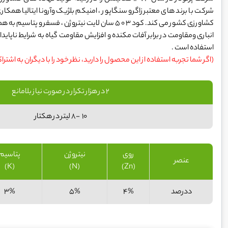
شرکت با برند های معتبر زاگرو سنگاپور ، امنیکم بلژیک وآرونا ایتالیا همکاری
کشاورزی کشور می کند. کود 3 0 5 سان لایت نیتروژن ،
انباری ومقاومت در برابر آفات مکنده و افزایش مقاومت گیاه به شرایط ناپای
استفاده است .
(اگر شما تجربه استفاده از این محصول را دارید، نظر خود را با دیگران به اشترا
2 در هزار تکرار در صورت نیاز بلامانع
10 -8 لیتر در هکتار
روی
نیتروژن
پتاسیم
عنصر
(K)
(N)
(Zn)
ددرصد
4%
5%
3%