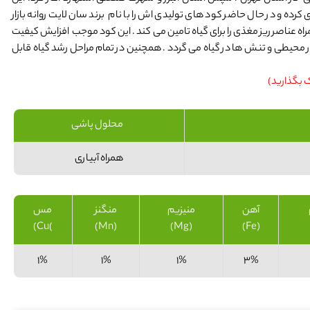
 کرده و در حال حاضر کود های تولیدی اش را با نام برند سان لایت روانه بازار
 فسفر و پتاسیم به همراه عناصر ریز مغذی را برای گیاه تامین می کند . این کود موجب افزایش کیفیت
دار محیطی و تنش ها در گياه می گردد . همچنین در تمام مراحل رشد گیاه قابل
ک بگذارید)
محلول پاشی
همراه آبیاری
آهن
منیزیم
منگنز
مس
)Cu)
(Mn)
(Mg)
(Fe)
1%
1%
1%
3%