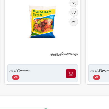
کود 20 20 20 گهر زای یزد
7,100,000
تومان
0%