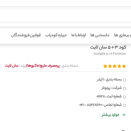
 بیماری ها
دانستنی ها
ارتباط با ما
درباره کودیاب
قوانین فروشندگان
کود 3 0 5 سان لایت
Sunlight 5 0 3 Fertilizer
دسته بندی :
پرمصرف مایع(ماکروها)
برند :
سان لایت
بسته بندی : 1 لیتر
شرکت : پرتونار
شماره ثبت : 01628
شماره تماس : 88268660 - 021
موارد بیشتر