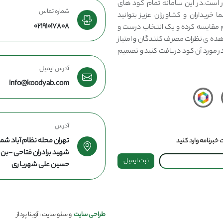
 است.در این سامانه تمام کود های
شماره تماس
 خریداران و کشاورزان عزیز بتوانید
02191017808
مقایسه کرده و یک انتخاب درست و
هده ی نظرات مصرف کنندگان و امتیاز
در مورد آن کود دریافت کنید و تصمیم
آدرس ایمیل
info@koodyab.com
آدرس
تهران محله نظام آباد شما
خبرنامه وارد کنید
شهید برادران فتاحی -ب
ثبت ایمیل
حسین علی شهریاری
طراحی سایت
و سئو سایت : آوینا پرداز