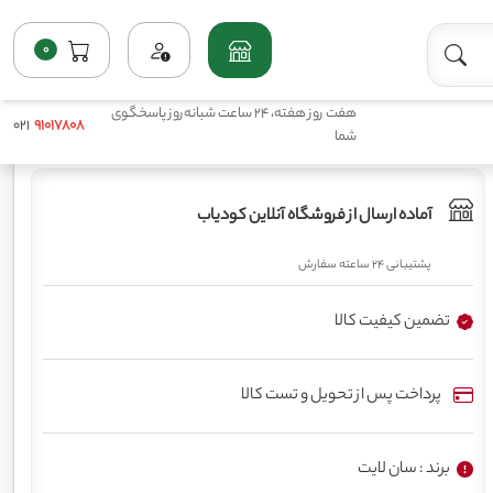
0
خانه
فروشگاه
پرمصرف مایع(ماکروها)
کود 3 0 5 سان لایت
هفت روز هفته، 24 ساعت شبانه‌روز پاسخگوی
021
91017808
شما
آماده ارسال از فروشگاه آنلاین کودیاب
پشتیبانی 24 ساعته سفارش
تضمین کیفیت کالا
پرداخت پس از تحویل و تست کالا
برند : سان لایت