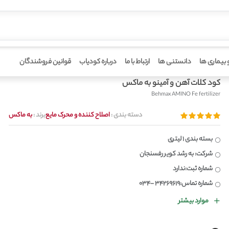
 بیماری ها
دانستنی ها
ارتباط با ما
درباره کودیاب
قوانین فروشندگان
کود کلات آهن و آمینو به ماکس
Behmax AMINO Fe fertilizer
دسته بندی :
اصلاح کننده و محرک مایع
برند :
به ماکس
بسته بندی 1 لیتری
شرکت: به رشد کویر رفسنجان
شماره ثبت:ندارد
شماره تماس:34269619 -034
موارد بیشتر