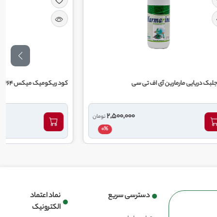
اف تی سی
کود ریکومیک میکس 464 ریکو
1,250,000
2,500,000
تومان
توم
0%
0%
دسترسی سریع
نماد اعتماد
الکترونیک