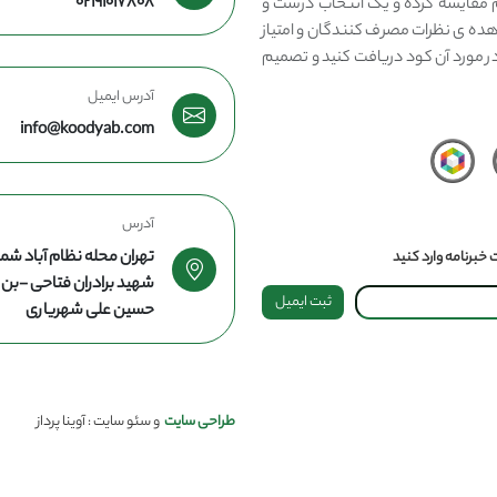
02191017808
مقایسه کرده و یک انتخاب درست و
هده ی نظرات مصرف کنندگان و امتیاز
در مورد آن کود دریافت کنید و تصمیم
آدرس ایمیل
info@koodyab.com
آدرس
تهران محله نظام آباد شما
خبرنامه وارد کنید
شهید برادران فتاحی -ب
ثبت ایمیل
حسین علی شهریاری
طراحی سایت
و سئو سایت : آوینا پرداز