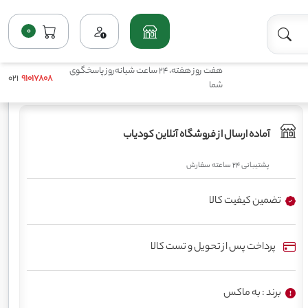
0
خانه
فروشگاه
اصلاح کننده و محرک مایع
کود کلات آهن و آمینو به ماکس
هفت روز هفته، 24 ساعت شبانه‌روز پاسخگوی
021
91017808
شما
آماده ارسال از فروشگاه آنلاین کودیاب
پشتیبانی 24 ساعته سفارش
تضمین کیفیت کالا
پرداخت پس از تحویل و تست کالا
برند : به ماکس