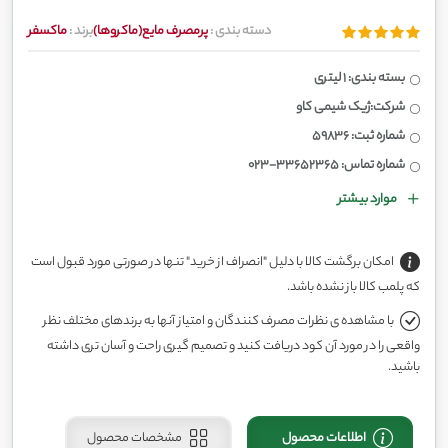
دسته بندی :
پرمصرف مایع(ماکروها)
برند :
ماکسفر
بسته بندی: 1 لیتری
شرکت:ژیک شیمی کاو
شماره ثبت: 59836
شماره تماس: 33652365-023
موارد بیشتر
امکان برگشت کالا با دلیل "انصراف از خرید" تنها در صورتی مورد قبول است
که پلمب کالا باز نشده باشد.
با مشاهده ی نظرات مصرف کنندگان و امتیاز آنها به برندهای مختلف نظر
واقعی را در مورد آن کود دریافت کنید و تصمیم گیری راحت و آسان تری داشته
باشید.
اطلاعات محصول
مشخصات محصول