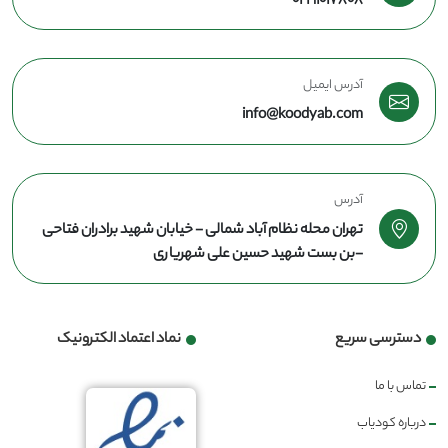
02191017808
آدرس ایمیل
info@koodyab.com
آدرس
تهران محله نظام آباد شمالی - خیابان شهید برادران فتاحی
-بن بست شهید حسین علی شهریاری
دسترسی سریع
نماد اعتماد الکترونیک
تماس با ما
درباره کودیاب