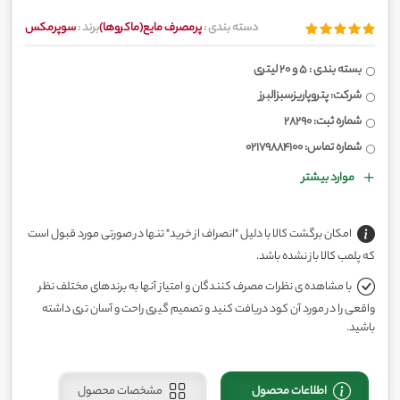
دسته بندی :
پرمصرف مایع(ماکروها)
برند :
سوپرمکس
بسته بندی : 5 و 20 لیتری
شرکت: پتروپاریزسبزالبرز
شماره ثبت: 28290
شماره تماس: 02179884100
موارد بیشتر
امکان برگشت کالا با دلیل "انصراف از خرید" تنها در صورتی مورد قبول است
که پلمب کالا باز نشده باشد.
با مشاهده ی نظرات مصرف کنندگان و امتیاز آنها به برندهای مختلف نظر
واقعی را در مورد آن کود دریافت کنید و تصمیم گیری راحت و آسان تری داشته
باشید.
اطلاعات محصول
مشخصات محصول