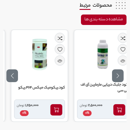
محصولات
مرتبط
مشاهده دسته بندی ها
ایی مارمارین آی اف
کود ریکومیک میکس 464 ریکو
کود 10 52 10 گهر زای یزد
1,250,000
2,500,000
تومان
تومان
0%
0%