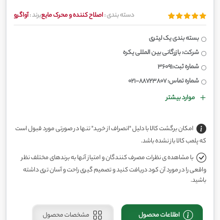
دسته بندی :
اصلاح کننده و محرک مایع
برند :
آواگرو
بسته بندی یک لیتری
شرکت: بازرگانی بین المللی یکره
شماره ثبت:36091
شماره تماس: 88723807-021
موارد بیشتر
امکان برگشت کالا با دلیل "انصراف از خرید" تنها در صورتی مورد قبول است
که پلمب کالا باز نشده باشد.
با مشاهده ی نظرات مصرف کنندگان و امتیاز آنها به برندهای مختلف نظر
واقعی را در مورد آن کود دریافت کنید و تصمیم گیری راحت و آسان تری داشته
باشید.
اطلاعات محصول
مشخصات محصول