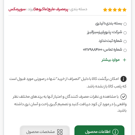
دسته بندی :
پرمصرف مایع(ماکروها)
برند :
سوپرمکس
بسته بندی:1 لیتری
شرکت: پتروپاریزسبزالبرز
شماره ثبت:ندارد
شماره تماس: 02179884100
موارد بیشتر
امکان برگشت کالا با دلیل "انصراف از خرید" تنها در صورتی مورد قبول است
که پلمب کالا باز نشده باشد.
با مشاهده ی نظرات مصرف کنندگان و امتیاز آنها به برندهای مختلف نظر
واقعی را در مورد آن کود دریافت کنید و تصمیم گیری راحت و آسان تری داشته
باشید.
اطلاعات محصول
مشخصات محصول