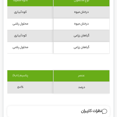
نوع محصول
نحوه مصرف
درختان میوه
کودآبیاری
درختان میوه
محلول پاشی
گیاهان زراعی
کودآبیاری
گیاهان زراعی
محلول پاشی
عنصر
پتاسیم (k
o)
2
درصد
50%
نظرات کاربران