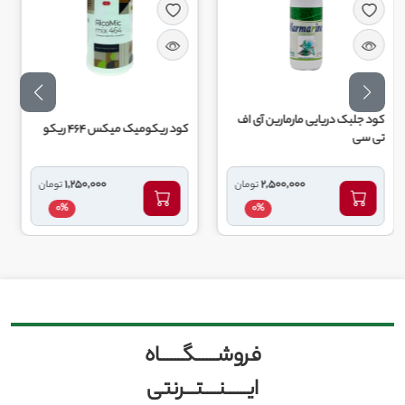
ریایی مارمارین آی اف
کود ریکومیک میکس 464 ریکو
کود 10 52 10 گهر زای یزد
1,250,000
2,500,000
تومان
تومان
0%
0%
فروشــــــگــــــاه
ایــــــنــــتـــرنتی