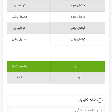
درختان میوه
کودآبیاری
درختان میوه
محلول پاشی
گیاهان زراعی
کودآبیاری
گیاهان زراعی
محلول پاشی
عنصر
پتاسیم (k
o)
2
درصد
40%
نظرات کاربران