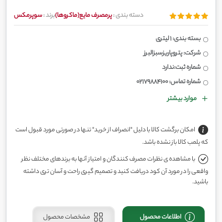
دسته بندی :
پرمصرف مایع(ماکروها)
برند :
سوپرمکس
بسته بندی: 1 لیتری
شرکت: پتروپاریزسبزالبرز
شماره ثبت:ندارد
شماره تماس: 02179884100
موارد بیشتر
امکان برگشت کالا با دلیل "انصراف از خرید" تنها در صورتی مورد قبول است
که پلمب کالا باز نشده باشد.
با مشاهده ی نظرات مصرف کنندگان و امتیاز آنها به برندهای مختلف نظر
واقعی را در مورد آن کود دریافت کنید و تصمیم گیری راحت و آسان تری داشته
باشید.
اطلاعات محصول
مشخصات محصول