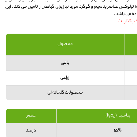
منورینگ در سراسر کشور عرضه می نماید .کود نوتریکس گوگرد پتاس 15 15 تیلوکس عناصر پتاسیم و گوگرد مورد نیاز برای گیاهان را تامین می کند . این
ه می باشد .
ک بگذارید)
محصول
باغی
زراعی
محصولات گلخانه ای
پتاسیم (k
o
)
عنصر
2
5
15%
درصد