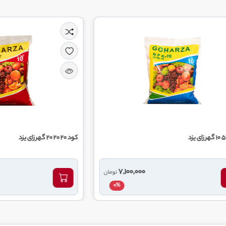
کود 20 20 20 گهر زای یزد
00
7,100,000
تومان
0%