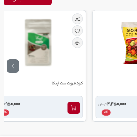
کود فروت ست اپیکا
950,000
4,450,0
تومان
تومان
0%
0%