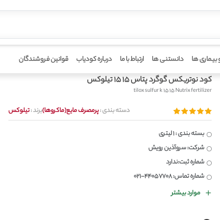
خانه
 بیماری ها
دانستنی ها
ارتباط با ما
درباره کودیاب
قوانین فروشندگان
کود نوتریکس گوگرد پتاس 15 15 تیلوکس
tilox sulfur k 15 15 Nutrix fertilizer
دسته بندی :
پرمصرف مایع(ماکروها)
برند :
تیلوکس
بسته بندی : 1 لیتری
شرکت: سروآذین رویش
شماره ثبت:ندارد
شماره تماس: 44057708-021
موارد بیشتر