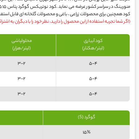
کود همچنین برای محصولات زراعی ، باغی و محصولات گلخانه ای قابل استفاد
(اگر شما تجربه استفاده از این محصول را دارید، نظر خود را با دیگران به اشترا
کود آبیاری
محلولپاشی
(لیتر/هکتار)
(لیتر/هزار)
3-2
5-4
3-2
5-4
3-2
5-4
گوگرد (S)
15%