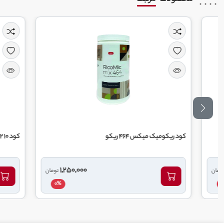
کود ریکومیک میکس 464 ریکو
کود 10 52 10 گهر زای یزد
1,250,000
تومان
0%