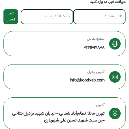
دریافت خبرنامه وارد کنید
ثبت
ایمیل
شماره تماس
02191017808
آدرس ایمیل
info@koodyab.com
آدرس
تهران محله نظام آباد شمالی - خیابان شهید برادران فتاحی
-بن بست شهید حسین علی شهریاری