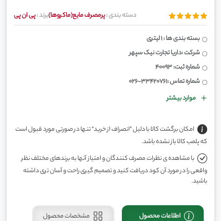
دسته بندی :
پرمصرف مایع(ماکروها)
برند :
پی ان پی
بسته بندی ها : 1 لیتری
شرکت :داریا تجارت نیک سپهر
شماره ثبت: 40093
شماره تماس :33420761-026
موارد بیشتر
امکان برگشت کالا با دلیل "انصراف از خرید" تنها در صورتی مورد قبول است
که پلمب کالا باز نشده باشد.
با مشاهده ی نظرات مصرف کنندگان و امتیاز آنها به برندهای مختلف نظر
واقعی را در مورد آن کود دریافت کنید و تصمیم گیری راحت و آسان تری داشته
باشید.
اطلاعات محصول
مشخصات محصول