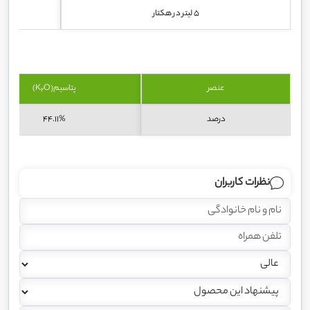
5 لیتر در هکتار
عنصر
پتاسیم(K
O)
2
درصد
44.11%
نظرات کاربران