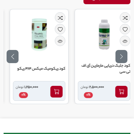
یایی مارمارین آی اف
کود ریکومیک میکس 464 ریکو
کود 10 52 10 گهر زای یزد
1,250,000
2,500,000
تومان
تومان
0%
0%