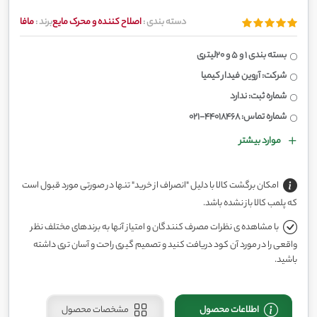
دسته بندی :
اصلاح کننده و محرک مایع
برند :
مافا
بسته بندی 1 و 5 و 20لیتری
شرکت: آروین فیدار کیمیا
شماره ثبت: ندارد
شماره تماس: 44018468-021
موارد بیشتر
امکان برگشت کالا با دلیل "انصراف از خرید" تنها در صورتی مورد قبول است
که پلمب کالا باز نشده باشد.
با مشاهده ی نظرات مصرف کنندگان و امتیاز آنها به برندهای مختلف نظر
واقعی را در مورد آن کود دریافت کنید و تصمیم گیری راحت و آسان تری داشته
باشید.
اطلاعات محصول
مشخصات محصول