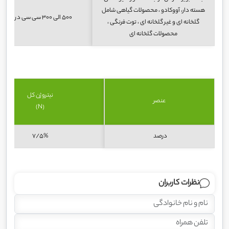
هسته دار، آووکادو ، محصولات گیاهی شامل
500 الی 300 سی سی در 100 لیتر آب
گلخانه ای و غیر گلخانه ای ، توت فرنگی ،
محصولات گلخانه ای
نیتروژن کل
عنصر
(N)
درصد
5%/7
نظرات کاربران