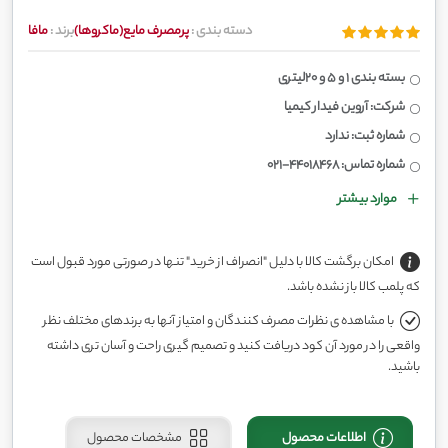
دسته بندی :
پرمصرف مایع(ماکروها)
برند :
مافا
بسته بندی 1 و 5 و 20لیتری
شرکت: آروین فیدار کیمیا
شماره ثبت: ندارد
شماره تماس: 44018468-021
موارد بیشتر
امکان برگشت کالا با دلیل "انصراف از خرید" تنها در صورتی مورد قبول است
که پلمب کالا باز نشده باشد.
با مشاهده ی نظرات مصرف کنندگان و امتیاز آنها به برندهای مختلف نظر
واقعی را در مورد آن کود دریافت کنید و تصمیم گیری راحت و آسان تری داشته
باشید.
اطلاعات محصول
مشخصات محصول