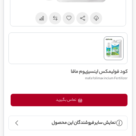
کود فولیمکس اینسیزیوم مافا
mafa folimax incium Fertilizer
تماس بگیرید
نمایش سایر فروشندگان این محصول