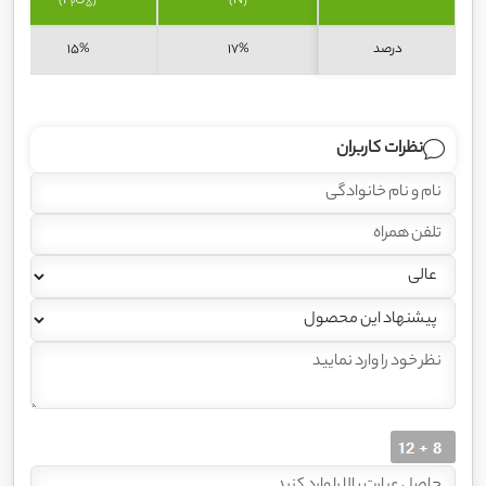
)
O
(P
(N)
2
5
درصد
17%
15%
نظرات کاربران