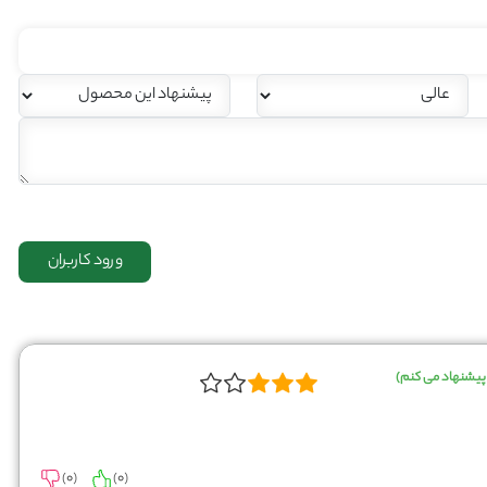
پیشنهاد می کنم)
)
0
(
)
0
(