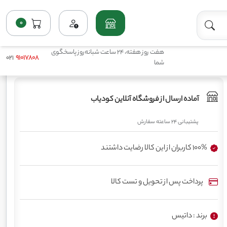
0
فروشگاه
اصلاح کننده و محرک مایع
کود فورنوترینت میکرو کمبی داتیس
هفت روز هفته، 24 ساعت شبانه‌روز پاسخگوی
021
91017808
شما
آماده ارسال از فروشگاه آنلاین کودیاب
پشتیبانی 24 ساعته سفارش
100% کاربران از این کالا رضایت داشتند
پرداخت پس از تحویل و تست کالا
برند : داتیس