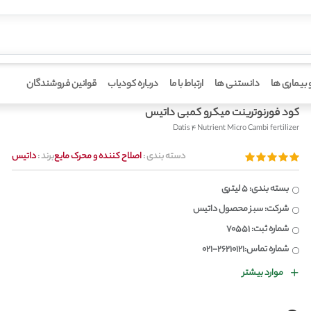
خانه
 بیماری ها
دانستنی ها
ارتباط با ما
درباره کودیاب
قوانین فروشندگان
کود فورنوترینت میکرو کمبی داتیس
Datis 4 Nutrient Micro Cambi fertilizer
دسته بندی :
اصلاح کننده و محرک مایع
برند :
داتیس
بسته بندی: 5 لیتری
شرکت: سبز محصول داتیس
شماره ثبت: 70551
شماره تماس:26210121-021
موارد بیشتر