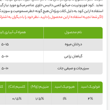
نماید . کود فورنوترینت میکرو کمبی داتیس حاوی عناصر میکرو مورد نیاز گی
استفاده از این کود به دلیل کلات ویژه آن هیچ گونه خطر مسمومیت و سوزندگی
(اگر شما تجربه استفاده از این محصول را دارید، نظر خود را با دیگران به اشترا
نام محصول
همراه آب آبیاری (لیت
درختان میوه
5-15
گیاهان زراعی
5-10
سبزیجات و صیفی جات
5-10
فولویک اسید
هیومیک اسید
منیزیم (Mg)
کلسیم (Ca)
کلس
0/5%
1/5%
1%
4%