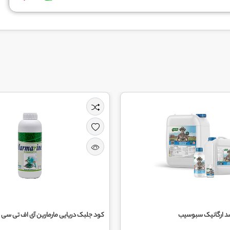
شد ارگانیک سبوسیب
کود جلبک دریایی مارمارین آی اف تی سی