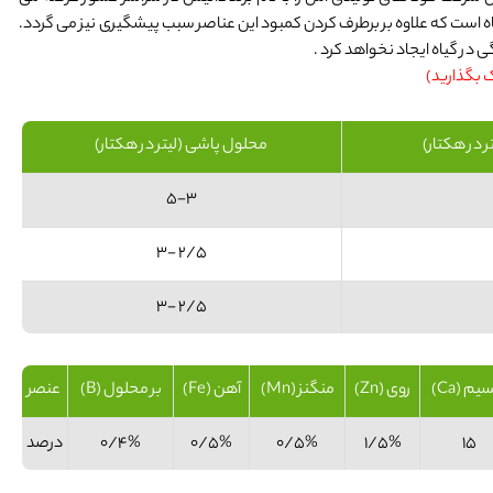
اه است که علاوه بر برطرف کردن کمبود این عناصر سبب پیشگیری نیز می گردد.
 در گیاه ایجاد نخواهد کرد .
ک بگذارید)
ر در هکتار)
محلول پاشی (لیتر در هکتار)
5-3
2/5 -3
2/5 -3
یم (Ca)
روی (Zn)
منگنز (Mn)
آهن (Fe)
بر محلول (B)
عنصر
15
1/5%
0/5%
0/5%
0/4%
درصد