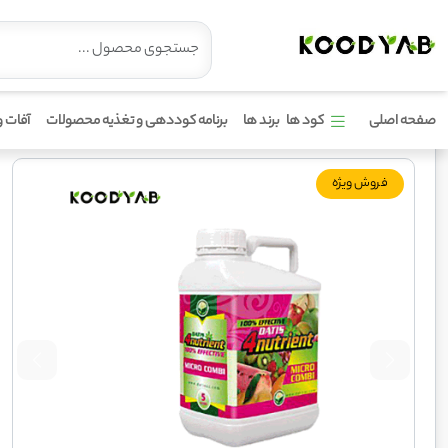
کود فورنوترینت میکرو کمبی داتیس
صفحه اصلی
کود ها
برند ها
برنامه کوددهی و تغذیه محصولات
آفات و
فروش ویژه