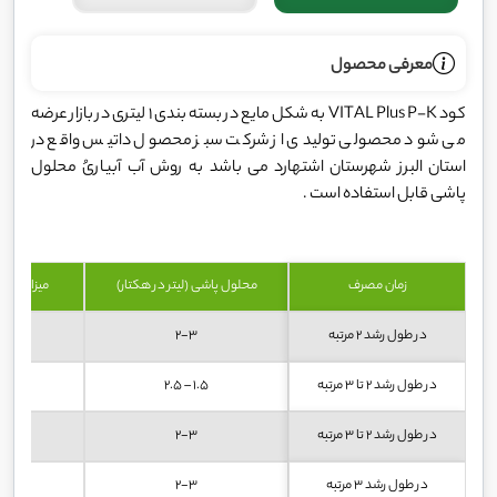
معرفی محصول
کود VITAL Plus P-K به شکل مایع در بسته بندی 1 لیتری در بازار عرضه
می شود محصولی تولیدی از شرکت سبز محصول داتیس واقع در
استان البرز شهرستان اشتهارد می باشد به روش آب آبیاریُ محلول
پاشی قابل استفاده است .
زمان مصرف
محلول پاشی (لیتر در هکتار)
میزان مصر
در طول رشد 2 مرتبه
2-3
در طول رشد 2 تا 3 مرتبه
1.5 – 2.5
در طول رشد 2 تا 3 مرتبه
2-3
در طول رشد 3 مرتبه
2-3