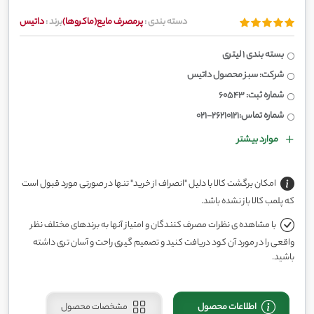
دسته بندی :
پرمصرف مایع(ماکروها)
برند :
داتیس
بسته بندی 1 لیتری
شرکت: سبز محصول داتیس
شماره ثبت: 60543
شماره تماس:26210121-021
موارد بیشتر
امکان برگشت کالا با دلیل "انصراف از خرید" تنها در صورتی مورد قبول است
که پلمب کالا باز نشده باشد.
با مشاهده ی نظرات مصرف کنندگان و امتیاز آنها به برندهای مختلف نظر
واقعی را در مورد آن کود دریافت کنید و تصمیم گیری راحت و آسان تری داشته
باشید.
اطلاعات محصول
مشخصات محصول