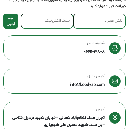
اگر شما خواستار اطلاعات بیشتر درباره ی کود و کشاورزی هستید ایمیل خود را جهت
دریافت خبرنامه وارد کنید
ثبت
ایمیل
شماره تماس
02191017808
آدرس ایمیل
info@koodyab.com
آدرس
تهران محله نظام آباد شمالی - خیابان شهید برادران فتاحی
-بن بست شهید حسین علی شهریاری