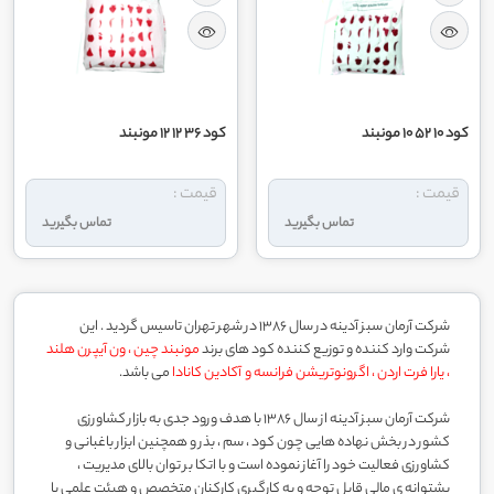
کود 10 52 10 مونبند
کود 36 12 12 مونبند
قیمت :
قیمت :
تماس بگیرید
تماس بگیرید
شرکت آرمان سبز آدینه در سال 1386 در شهر تهران تاسیس گردید . این
شرکت وارد کننده و توزیع کننده کود های برند
مونبند چین ، ون آیپرن هلند
، یارا فرت اردن ، اگرونوتریشن فرانسه و آکادین کانادا
می باشد.
شرکت آرمان سبز آدینه از سال 1386 با هدف ورود جدی به بازار کشاورزی
کشور در بخش نهاده هایی چون کود ، سم ، بذر و همچنین ابزار باغبانی و
کشاورزی فعالیت خود را آغاز نموده است و با اتکا بر توان بالای مدیریت ،
پشتوانه ی مالی قابل توجه و به کارگیری کارکنان متخصص و هیئت علمی با