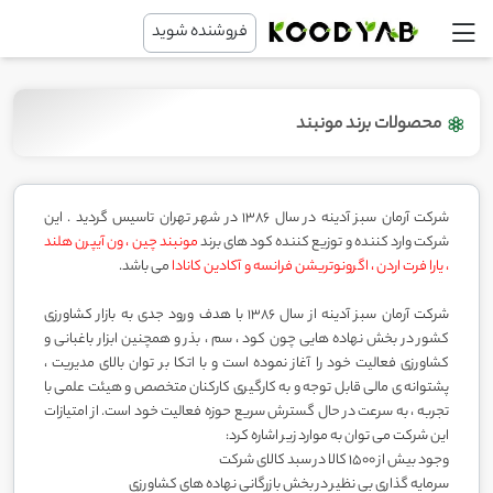
فروشنده شوید
محصولات برند مونبند
شرکت آرمان سبز آدینه در سال 1386 در شهر تهران تاسیس گردید . این
شرکت وارد کننده و توزیع کننده کود های برند
مونبند چین ، ون آیپرن هلند
، یارا فرت اردن ، اگرونوتریشن فرانسه و آکادین کانادا
می باشد.
شرکت آرمان سبز آدینه از سال 1386 با هدف ورود جدی به بازار کشاورزی
کشور در بخش نهاده هایی چون کود ، سم ، بذر و همچنین ابزار باغبانی و
کشاورزی فعالیت خود را آغاز نموده است و با اتکا بر توان بالای مدیریت ،
پشتوانه ی مالی قابل توجه و به کارگیری کارکنان متخصص و هیئت علمی با
تجربه ، به سرعت در حال گسترش سریع حوزه فعالیت خود است. از امتیازات
این شرکت می توان به موارد زیر اشاره کرد:
وجود بیش از 1500 کالا در سبد کالای شرکت
سرمایه گذاری بی نظیر در بخش بازرگانی نهاده های کشاورزی