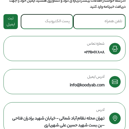
اگر شما خواستار اطلاعات بیشتر درباره ی کود و کشاورزی هستید ایمیل خود را جهت
دریافت خبرنامه وارد کنید
ثبت
ایمیل
شماره تماس
02191017808
آدرس ایمیل
info@koodyab.com
آدرس
تهران محله نظام آباد شمالی - خیابان شهید برادران فتاحی
-بن بست شهید حسین علی شهریاری