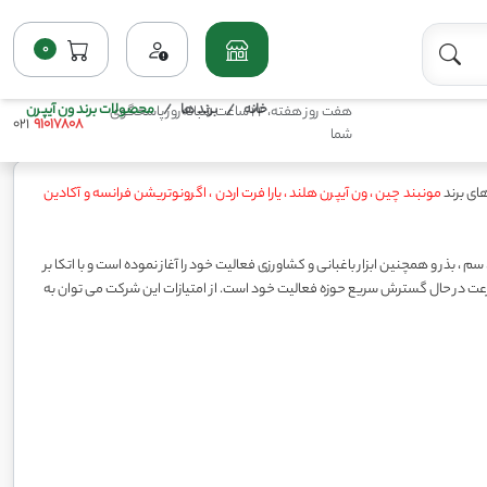
0
خانه
برند ها
محصولات برند ون آیپرن
هفت روز هفته، 24 ساعت شبانه‌روز پاسخگوی
021
91017808
شما
مونبند چین ، ون آیپرن هلند ، یارا فرت اردن ، اگرونوتریشن فرانسه و آکادین
ایی چون کود ، سم ، بذر و همچنین ابزار باغبانی و کشاورزی فعالیت خود را آغاز نموده است و با اتکا بر
سرعت در حال گسترش سریع حوزه فعالیت خود است. از امتیازات این شرکت می توان به