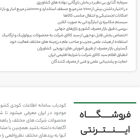
سرمایه گذاری بی نظیر در بخش بازرگانی نهاده های کشاورزی
در اختیار داشتن بیش از 7000 متر مربع مسقف استاندارد و 10000متر مربع انبار رو باز استاندارد
امکانات لجستیکی و انتقال مناسب کالاها
سیستم مکانیزه ی انبارگردانی به صورت آنلاین
بررسی دقیق بازار مصرف کشور و بازارهای جهانی
اختصاص بخش قابل توجهی از سبد کالای شرکت به محصولات بیولوژیک و ارگانیک
استفاده از هیئت علمی مجرب و صاحب علم در زمینه های مختلف فعالیت خود
گسترش بازار مصرف از طریق آموزش های ترویجی کشاورزان
انطباق اقلام سبد کالای شرکت با شرایط اقلیمی ایران
حمایت و پشتیبانی علمی و فنی از مصرف کنندگان
کودیاب سامانه اطلاعات کودی کشور
فروشــــــگــــــاه
موجود در ایران معرفی میشود تا شما
محصولات شرکت های مختلف را باهم 
ایــــــنــــتـــرنتی
آگاهانه داشته باشید.همچنین با مشا
آنها به برندهای مختلف نظر واقعی را 