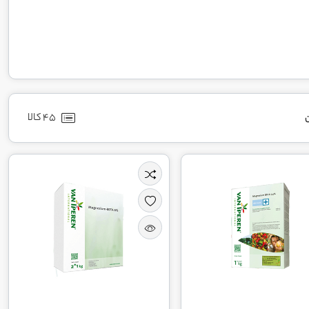
45 کالا
ن