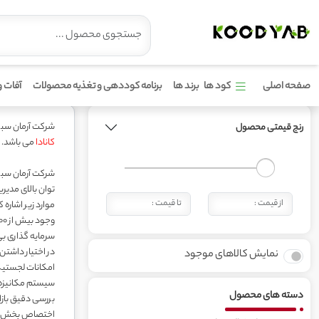
محصولات برند ون آیپرن
صفحه اصلی
کود ها
برند ها
برنامه کوددهی و تغذیه محصولات
آفات و
شرکت آرمان سبز آدینه در سال 1386 در شهر تهران تاسیس گرد
رنج قیمتی محصول
کانادا
می باشد.
توان بالای مدیر
موارد زیر اشاره ک
وجود بیش از 1500 کالا در سبد کالای شرکت
سرمایه گذاری بی
در اختیار داشتن بیش از 7000 متر مربع مسقف استاندارد و 10000م
نمایش کالاهای موجود
امکانات لجستیک
سیستم مکانیزه ی
دسته های محصول
بررسی دقیق بازا
اختصاص بخش قاب