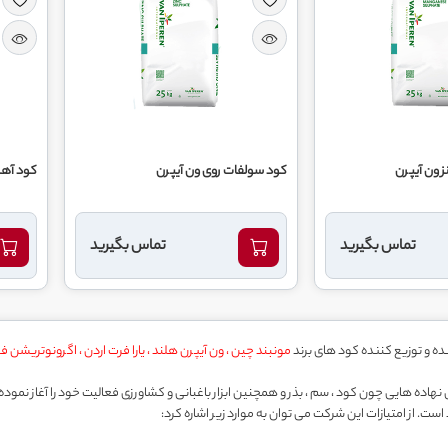
 ون آیپرن
کود سولفات روی ون آیپرن
کود آهن ال
تماس بگیرید
تماس بگیرید
مونبند چین ، ون آیپرن هلند ، یارا فرت اردن ، اگرونوتریشن فر
ار کشاورزی کشور در بخش نهاده هایی چون کود ، سم ، بذر و همچنین ابزار باغبانی و کشاورزی فعالیت خود را آ
از امتیازات این شرکت می توان به موارد زیر اشاره کرد: