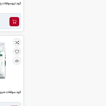
کود تیوسولفات پت
کود سولفات منیزیم 16 ون آ