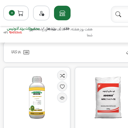
0
خانه
برند ها
محصولات برند آدونیس
هفت روز هفته، 24 ساعت شبانه‌روز پاسخگوی
021
91017808
شما
18 کالا
ن