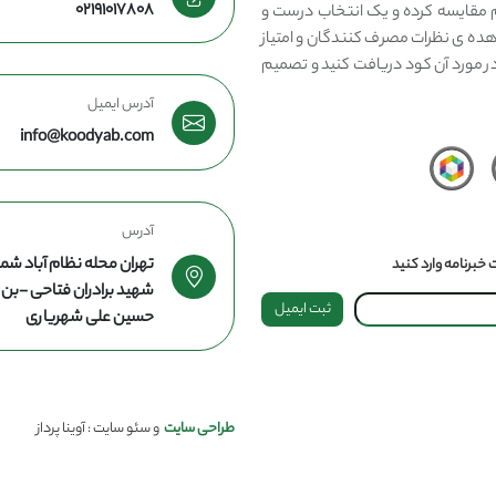
02191017808
مقایسه کرده و یک انتخاب درست و
هده ی نظرات مصرف کنندگان و امتیاز
در مورد آن کود دریافت کنید و تصمیم
آدرس ایمیل
info@koodyab.com
آدرس
تهران محله نظام آباد شما
خبرنامه وارد کنید
شهید برادران فتاحی -ب
ثبت ایمیل
حسین علی شهریاری
طراحی سایت
و سئو سایت : آوینا پرداز