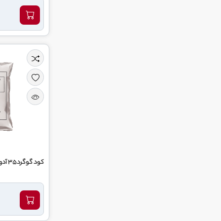
کود گوگرد35 آدونیس