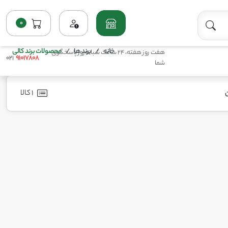
0
خانه
برند ها
محصولات برند کالی
هفت روز هفته، 24 ساعت شبانه‌روز پاسخگوی
021
91017808
شما
1 کالا
ن