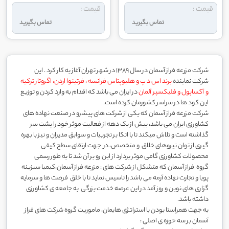
قیمت :
قیمت :
تماس بگیرید
تماس بگیرید
شرکت مزرعه فراز آسمان در سال 1389 در شهر تهران آغاز به کار کرد . این
شرکت نماینده
برند اس د پ و هلیوپتاس فرانسه ، فرتینوا اردن، اگروتار ترکیه
و آکساپول و فلیکسپر آلمان
در ایران می باشد که اقدام به وارد کردن و توزیع
این کود ها در سراسر کشورمان کرده است.
شرکت مزرعه فراز آسمان که یکی از شرکت های پیشرو در صنعت نهاده های
کشاورزی ایران می باشد، بیش از یک دهه از فعالیت موثر خود را پشت سر
گذاشته است و تلاش میکند تا با اتکا بر تجربیات و سوابق مدیران و نیز با بهره
گیری از توان نیروهای خلاق و متخصص، در جهت ارتقای سطح کیفی
محصولات کشاورزی گامی موثر بردارد از این رو بر آن شد تا به طور رسمی
گروه فراز آسمان که متشکل از شرکت های : مزرعه فراز آسمان،کیمیا سبزینه
پویا و تجارت نهاده آرمه می باشد را تاسیس نماید تا با خلق فرصت ها و سرمایه
گزاری های نوین و روز آمد در این عرصه خدمت بزرگی به جامعه ی کشاورزی
داشته باشد.
به جهت همراستا بودن با استراتژی هایمان، ماموریت گروه شرکت های فراز
آسمان بر سه حوزه ی اصلی :