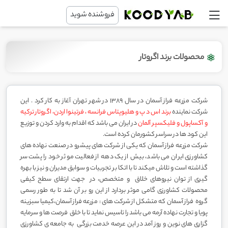
فروشنده شوید
محصولات برند اگروتار
شرکت مزرعه فراز آسمان در سال 1389 در شهر تهران آغاز به کار کرد . این
شرکت نماینده
برند اس د پ و هلیوپتاس فرانسه ، فرتینوا اردن، اگروتار ترکیه
و آکساپول و فلیکسپر آلمان
در ایران می باشد که اقدام به وارد کردن و توزیع
این کود ها در سراسر کشورمان کرده است.
شرکت مزرعه فراز آسمان که یکی از شرکت های پیشرو در صنعت نهاده های
کشاورزی ایران می باشد، بیش از یک دهه از فعالیت موثر خود را پشت سر
گذاشته است و تلاش میکند تا با اتکا بر تجربیات و سوابق مدیران و نیز با بهره
گیری از توان نیروهای خلاق و متخصص، در جهت ارتقای سطح کیفی
محصولات کشاورزی گامی موثر بردارد از این رو بر آن شد تا به طور رسمی
گروه فراز آسمان که متشکل از شرکت های : مزرعه فراز آسمان،کیمیا سبزینه
پویا و تجارت نهاده آرمه می باشد را تاسیس نماید تا با خلق فرصت ها و سرمایه
گزاری های نوین و روز آمد در این عرصه خدمت بزرگی به جامعه ی کشاورزی