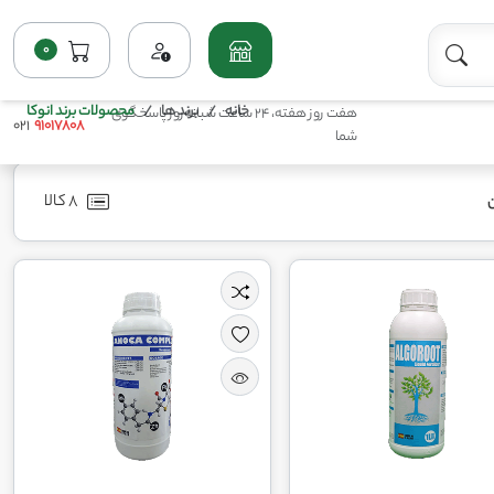
0
خانه
برند ها
محصولات برند انوکا
هفت روز هفته، 24 ساعت شبانه‌روز پاسخگوی
021
91017808
شما
8 کالا
ن