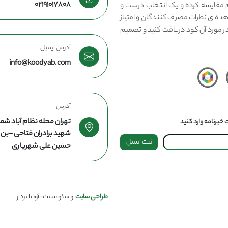
02191017808
مقایسه کرده و یک انتخاب درست و
هده ی نظرات مصرف کنندگان و امتیاز
در مورد آن کود دریافت کنید و تصمیم
آدرس ایمیل
info@koodyab.com
آدرس
تهران محله نظام آباد شما
خبرنامه وارد کنید
شهید برادران فتاحی -ب
ثبت ایمیل
حسین علی شهریاری
طراحی سایت
و سئو سایت : آوینا پرداز