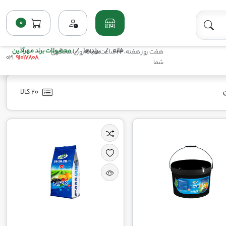
0
خانه
برند ها
محصولات برند مهرآذین
هفت روز هفته، 24 ساعت شبانه‌روز پاسخگوی
021
91017808
شما
20 کالا
ن