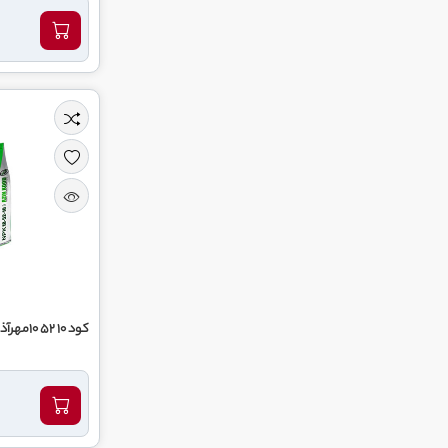
کود 10 52 10مهرآذین