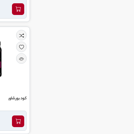
کود بور شاور