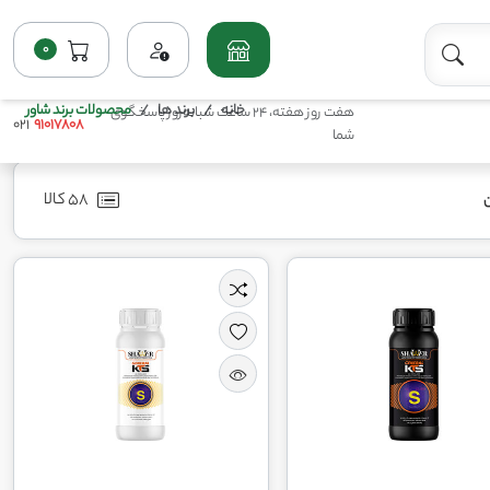
0
خانه
برند ها
محصولات برند شاور
هفت روز هفته، 24 ساعت شبانه‌روز پاسخگوی
021
91017808
شما
58 کالا
ن