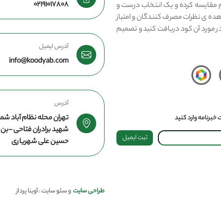
02191017808
مقایسه کرده و یک انتخاب درست و
هده ی نظرات مصرف کنندگان و امتیاز
در مورد آن کود دریافت کنید و تصمیم
آدرس ایمیل
info@koodyab.com
آدرس
تهران محله نظام آباد شما
خبرنامه وارد کنید
شهید برادران فتاحی -ب
ثبت ایمیل
حسین علی شهریاری
طراحی سایت
و سئو سایت : آوینا پرداز