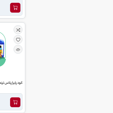
کود پابرا پتاس ترنم