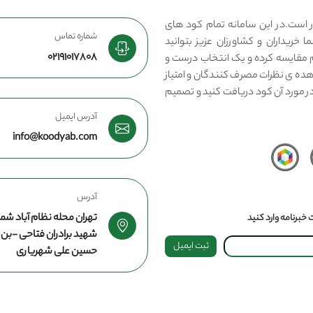
 است.در این سامانه تمام کود های
شماره تماس
 خریداران و کشاورزان عزیز بتوانید
02191017808
مقایسه کرده و یک انتخاب درست و
هده ی نظرات مصرف کنندگان و امتیاز
در مورد آن کود دریافت کنید و تصمیم
آدرس ایمیل
info@koodyab.com
آدرس
تهران محله نظام آباد شما
خبرنامه وارد کنید
شهید برادران فتاحی -ب
ثبت ایمیل
حسین علی شهریاری