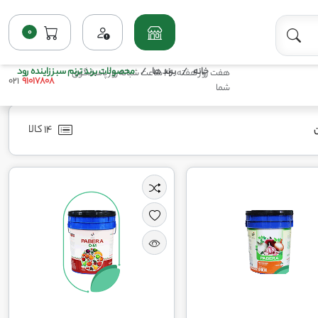
0
خانه
برند ها
محصولات برند ترنم سبز زاینده رود
هفت روز هفته، 24 ساعت شبانه‌روز پاسخگوی
021
91017808
شما
14 کالا
ن