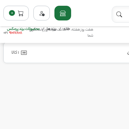
0
خانه
برند ها
محصولات برند پرمکس
هفت روز هفته، 24 ساعت شبانه‌روز پاسخگوی
021
91017808
شما
1 کالا
ن