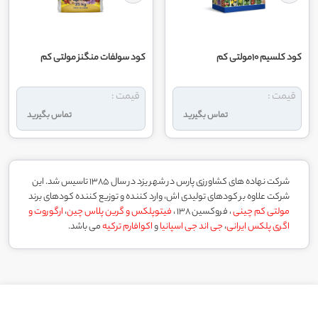
کود کلسیم 10مولتی کم
کود سولفات منگنز مولتی کم
قیمت :
قیمت :
تماس بگیرید
تماس بگیرید
شرکت نهاده های کشاورزی پارس در شهر یزد در سال 1385 تاسیس شد. این
شرکت علاوه بر کودهای تولیدی اش، وارد کننده و توزیع کننده کودهای برند
مولتی کم چینی
، فروکسین 138 ،
فیتوپلکس و گرین پلاس چین
،
ارگوروت و
اگری پلکس ایرانی
،
جی اند جی اسپانیا
و
اکوافارم ترکیه
می باشد.