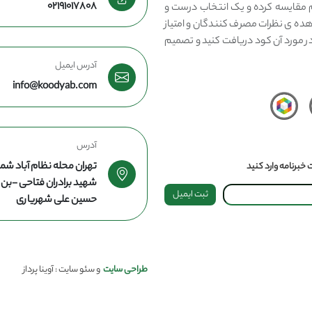
02191017808
مقایسه کرده و یک انتخاب درست و
هده ی نظرات مصرف کنندگان و امتیاز
در مورد آن کود دریافت کنید و تصمیم
آدرس ایمیل
info@koodyab.com
آدرس
تهران محله نظام آباد شما
خبرنامه وارد کنید
شهید برادران فتاحی -ب
ثبت ایمیل
حسین علی شهریاری
طراحی سایت
و سئو سایت : آوینا پرداز