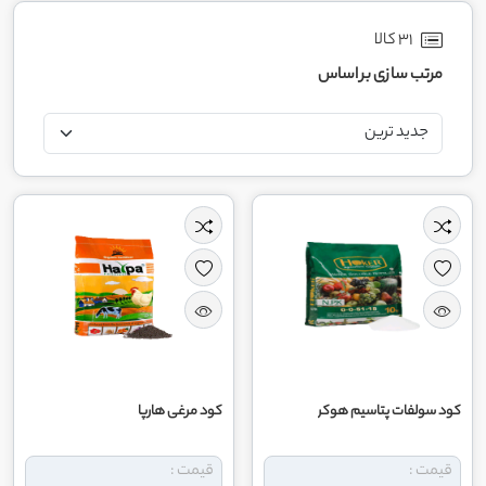
31 کالا
مرتب سازی بر اساس
کود سولفات پتاسیم هوکر
کود مرغی هارپا
قیمت :
قیمت :