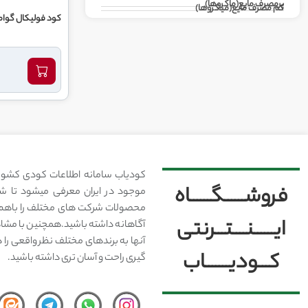
پرمصرف مایع(ماکروها)
کم مصرف مایع(میکروها)
کود فولیکال گواما
کودیاب سامانه اطلاعات کودی کشور
فروشــــــگــــــاه
موجود در ایران معرفی میشود تا شما
محصولات شرکت های مختلف را باهم 
ایــــــنــــتـــرنتی
آگاهانه داشته باشید.همچنین با مشا
آنها به برندهای مختلف نظر واقعی را 
کـــودیـــــــاب
گیری راحت و آسان تری داشته باشید.