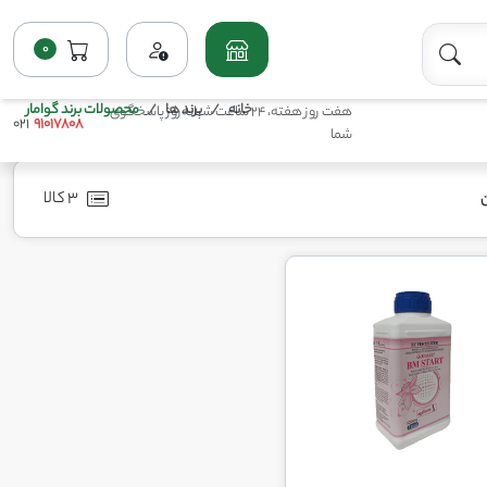
0
خانه
برند ها
محصولات برند گوامار
هفت روز هفته، 24 ساعت شبانه‌روز پاسخگوی
021
91017808
شما
3 کالا
ن