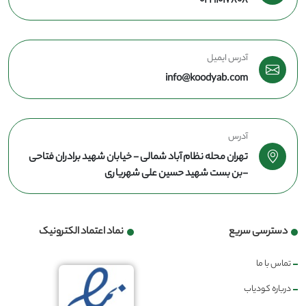
02191017808
آدرس ایمیل
info@koodyab.com
آدرس
تهران محله نظام آباد شمالی - خیابان شهید برادران فتاحی
-بن بست شهید حسین علی شهریاری
دسترسی سریع
نماد اعتماد الکترونیک
تماس با ما
درباره کودیاب