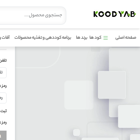
صفحه اصلی
کود ها
برند ها
برنامه کوددهی و تغذیه محصولات
آفات و
تلفن
رمز 
ثبت ن
رمز ع