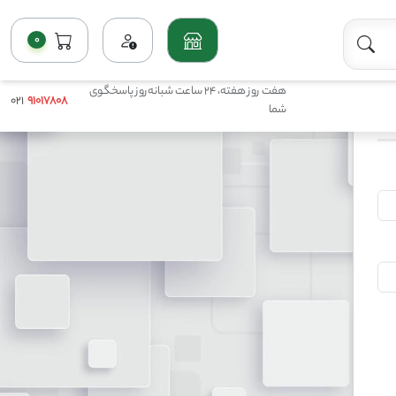
0
هفت روز هفته، 24 ساعت شبانه‌روز پاسخگوی
021
91017808
شما